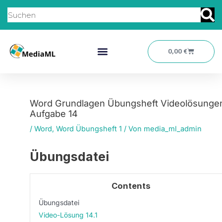
Zum
Suche
Inhalt
springen
Warenkor
0,00
€
Word Grundlagen Übungsheft Videolösunge
Aufgabe 14
/
Word
,
Word Übungsheft 1
/ Von
media_ml_admin
Übungsdatei
Contents
Übungsdatei
Video-Lösung 14.1