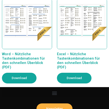
Word – Nützliche
Excel – Nützliche
Tastenkombinationen für
Tastenkombinationen für
den schnellen Überblick
den schnellen Überblick
(PDF)
(PDF)
Download
Download
Newsletter