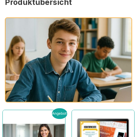
Produktübersicht
Ursprünglicher
Aktueller
Angebot!
Preis
Preis
war:
ist:
219,00 €
199,00 €.