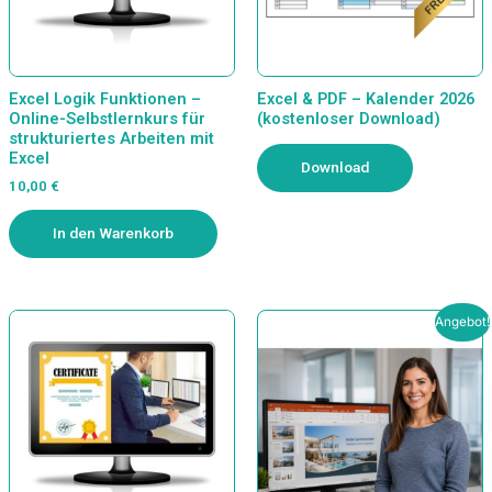
Excel Logik Funktionen –
Excel & PDF – Kalender 2026
Online-Selbstlernkurs für
(kostenloser Download)
strukturiertes Arbeiten mit
Excel
Download
10,00
€
In den Warenkorb
Ursprünglicher
Aktueller
Angebot!
Preis
Preis
war:
ist:
190,00 €
150,00 €.