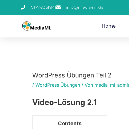
Zum
0177-9361841
info@media-ml.de
Inhalt
springen
Home
WordPress Übungen Teil 2
/
WordPress Übungen
/ Von
media_ml_admi
Video-Lösung 2.1
Contents