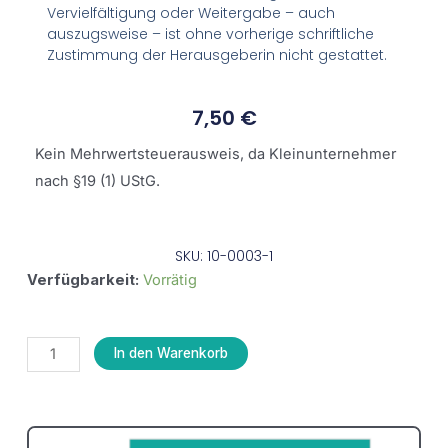
Vervielfältigung oder Weitergabe – auch
auszugsweise – ist ohne vorherige schriftliche
Zustimmung der Herausgeberin nicht gestattet.
7,50
€
Kein Mehrwertsteuerausweis, da Kleinunternehmer
nach §19 (1) UStG.
SKU: 10-0003-1
Excel
Verfügbarkeit:
Vorrätig
Grundlagen
–
In den Warenkorb
Übungsheft
für
Einsteiger
mit