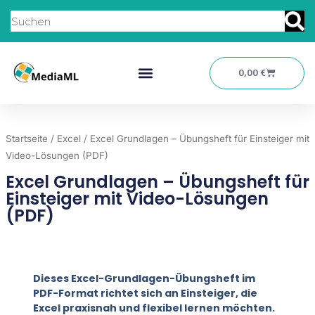
–
Zum
Suche
Übungsheft
Inhalt
für
springen
Einsteiger
Warenkor
0,00
€
mit
Video-
Lösungen
(PDF)
Startseite
/
Excel
/ Excel Grundlagen – Übungsheft für Einsteiger mit
Menge
Video-Lösungen (PDF)
Excel Grundlagen – Übungsheft für
Einsteiger mit Video-Lösungen
(PDF)
Dieses Excel-Grundlagen-Übungsheft im
PDF-Format richtet sich an Einsteiger, die
Excel praxisnah und flexibel lernen möchten.