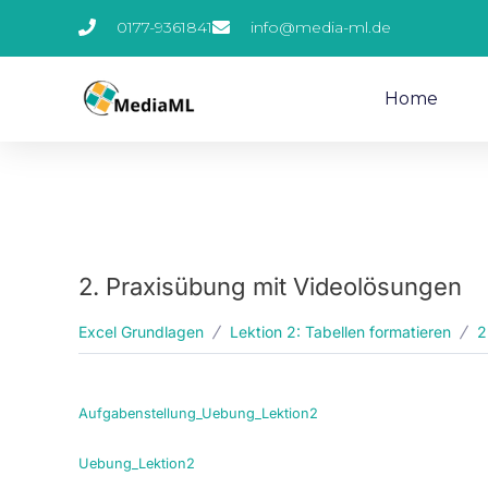
Zum
0177-9361841
info@media-ml.de
Inhalt
springen
Home
2. Praxisübung mit Videolösungen
Excel Grundlagen
Lektion 2: Tabellen formatieren
2
Aufgabenstellung_Uebung_Lektion2
Uebung_Lektion2